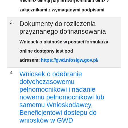
również wersji papierowej wniosku wraz z
załącznikami z wymaganymi podpisami
.
3.
Dokumenty do rozliczenia
przyznanego dofinansowania
Wniosek o płatność
w postaci
formularza
online
dostępny jest pod
adresem
:
https://gwd.nfosigw.gov.pl/
4.
Wniosek o odebranie
dotychczasowemu
pełnomocnikowi i nadanie
nowemu pełnomocnikowi lub
samemu Wnioskodawcy,
Beneficjentowi dostępu do
wniosków w GWD